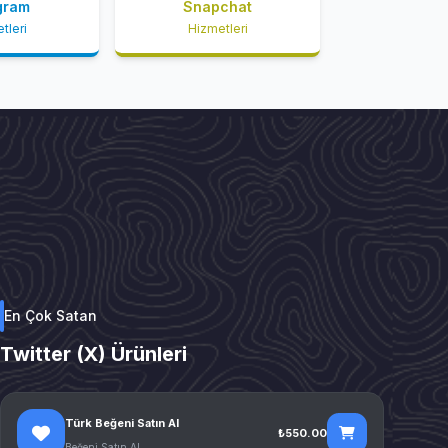
gram
Snapchat
tleri
Hizmetleri
En Çok Satan
Twitter (X) Ürünleri
Türk Beğeni Satın Al
₺550.00
Beğeni Satın Al