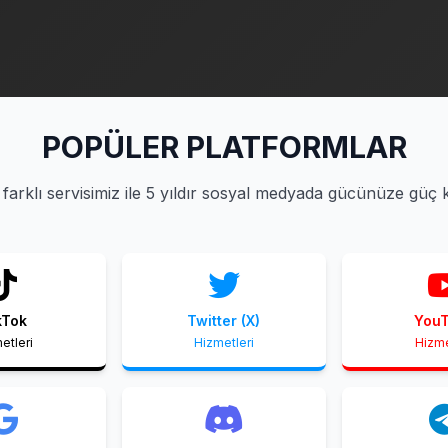
POPÜLER PLATFORMLAR
farklı servisimiz ile 5 yıldır sosyal medyada gücünüze güç 
kTok
Twitter (X)
You
etleri
Hizmetleri
Hizme