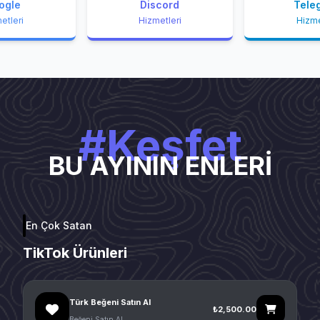
ogle
Discord
Tele
etleri
Hizmetleri
Hizme
#Keşfet
BU AYININ ENLERİ
En Çok Satan
TikTok Ürünleri
Türk Beğeni Satın Al
₺2,500.00
Beğeni Satın Al