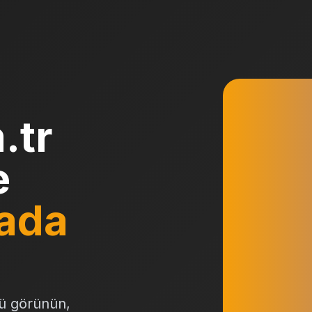
.tr
e
ada
ü görünün,