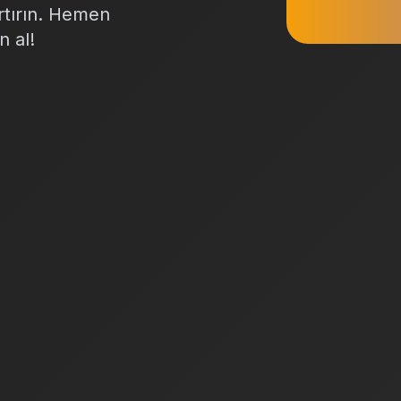
artırın. Hemen
n al!