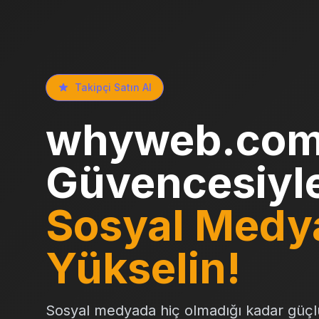
Takipçi Satın Al
whyweb.com
Güvencesiyl
Sosyal Medy
Yükselin!
Sosyal medyada hiç olmadığı kadar güçl